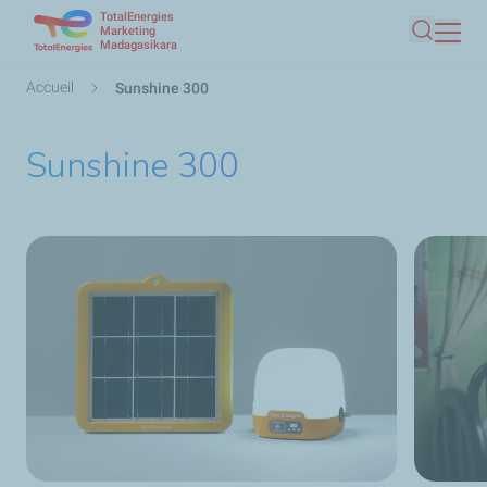
TotalEnergies
Aller
Marketing
Madagasikara
Recherc
au
contenu
Fil
Accueil
Sunshine 300
principal
d'Ariane
Sunshine 300