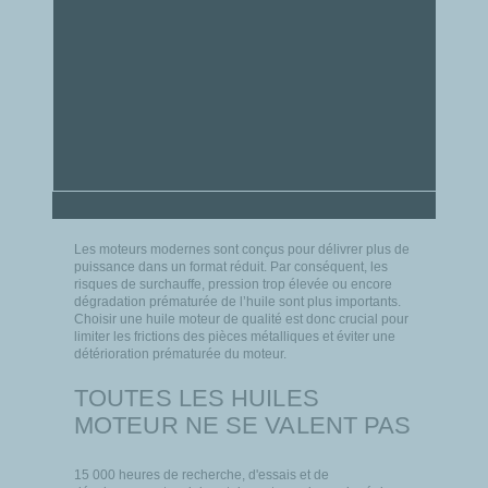
Les moteurs modernes sont conçus pour délivrer plus de
puissance dans un format réduit. Par conséquent, les
risques de surchauffe, pression trop élevée ou encore
dégradation prématurée de l’huile sont plus importants.
Choisir une huile moteur de qualité est donc crucial pour
limiter les frictions des pièces métalliques et éviter une
détérioration prématurée du moteur.
TOUTES LES HUILES
MOTEUR NE SE VALENT PAS
15 000 heures de recherche, d'essais et de