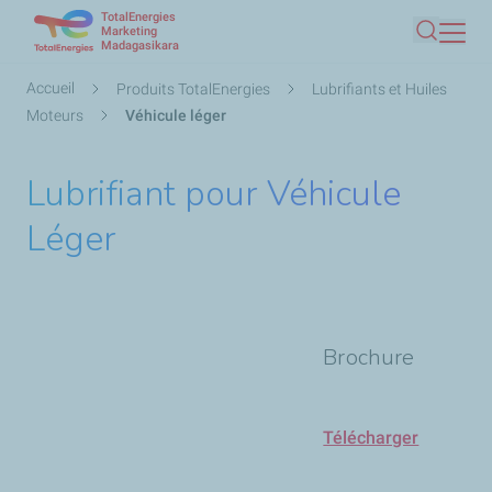
TotalEnergies
Aller
Marketing
Madagasikara
Recherc
au
contenu
Fil
Accueil
Produits TotalEnergies
Lubrifiants et Huiles
principal
d'Ariane
Moteurs
Véhicule léger
Lubrifiant pour Véhicule
Léger
Brochure
Télécharger