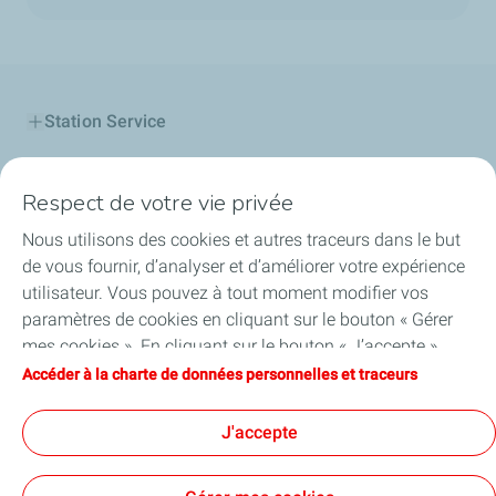
Station Service
Produits TotalEnergies
Respect de votre vie privée
Carte TotalEnergies
Nous utilisons des cookies et autres traceurs dans le but
de vous fournir, d’analyser et d’améliorer votre expérience
Professionnels
utilisateur. Vous pouvez à tout moment modifier vos
paramètres de cookies en cliquant sur le bouton « Gérer
Contact
mes cookies ». En cliquant sur le bouton « J’accepte »,
vous acceptez le dépôt de l’ensemble des cookies. Dans le
Accéder à la charte de données personnelles et traceurs
Startupper de l'Année
cas où vous cliquez sur « Je refuse », seuls les cookies
techniques nécessaires au bon fonctionnement du site
J'accepte
Actualités
seront utilisés. Pour plus d’informations, vous pouvez
consulter la page « Charte de données personnelles et