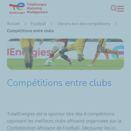
TotalEnergies
Aller
Marketing
Madagasikara
Recherc
au
contenu
Fil
Accueil
Football
Vibrons lors des compétitions
principal
d'Ariane
Compétitions entre clubs
Compétitions entre clubs
TotalEnergies est le sponsor titre des 4 compétitions
opposant les meilleurs clubs africains organisées par la
Confédération Africaine de Football. Découvrez les ici.